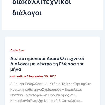
διακαλλιτεχνικοι
o
r
διάλογοι
k
a
-
m
f
Διαλέξεις
Διεπιστημονικοί Διακαλλιτεχνικοί
Διάλογοι με κέντρο τη Γλώσσα του
μήνα
culturetime
/
September 30, 2025
Αίθουσα Εκδηλώσεων | Κτήριο ΤσίλλερΤην πρώτη
Κυριακή κάθε μήναΣχεδιασμός – Επιμέλεια:
Νατάσα Τριανταφύλλη Προθάλαμος Δ’ 1:
ΚοσμολογίαΈναρξη: Κυριακή 5 Οκτωβρίου…