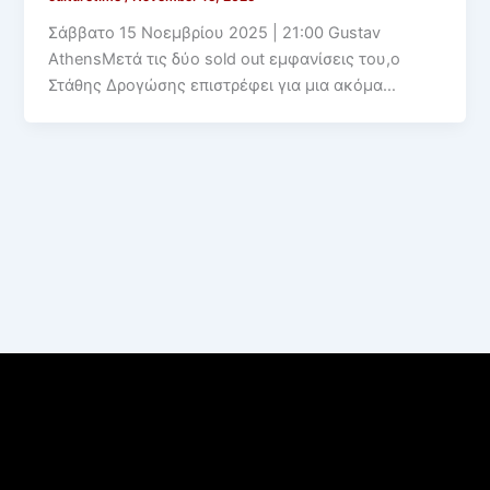
Σάββατο 15 Νοεμβρίου 2025 | 21:00 Gustav
AthensΜετά τις δύο sold out εμφανίσεις του,ο
Στάθης Δρογώσης επιστρέφει για μια ακόμα…