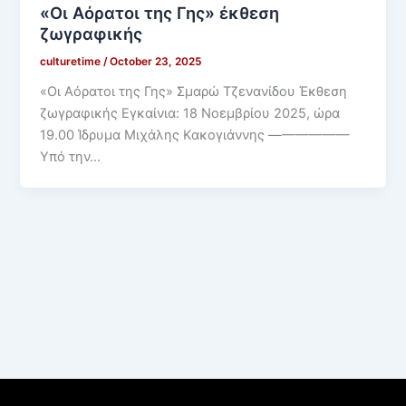
«Οι Αόρατοι της Γης» έκθεση
ζωγραφικής
culturetime
/
October 23, 2025
«Οι Αόρατοι της Γης» Σμαρώ Τζενανίδου Έκθεση
ζωγραφικής Εγκαίνια: 18 Νοεμβρίου 2025, ώρα
19.00 Ίδρυμα Μιχάλης Κακογιάννης ——————
Υπό την…