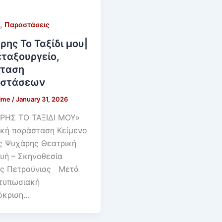
,
Παραστάσεις
ρης Το Ταξίδι μου|
εταξουργείο,
ταση
στάσεων
time
/
January 31, 2026
ΡΗΣ ΤΟ ΤΑΞΙΔΙ ΜΟΥ»
ική παράσταση Κείμενο
ς Ψυχάρης Θεατρική
υή – Σκηνοθεσία
ος Πετρούνιας Μετά
ντυπωσιακή
όκριση…