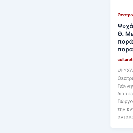
Θέατρο
Ψυχά
Θ. Μ
παρά
παρα
culture
«ΨΥΧΑ
Θεατρ
Γιάννη
διασκε
Γιώργ
την ε
ανταπ