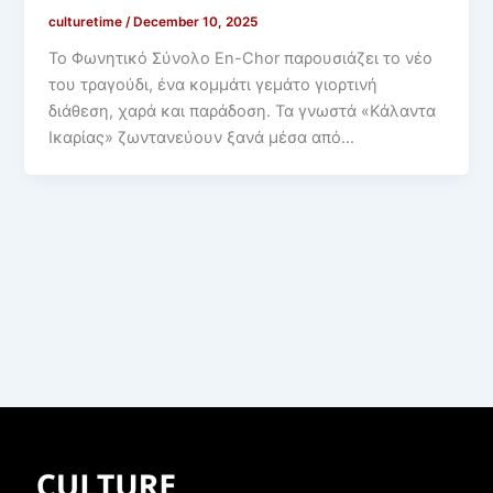
culturetime
/
December 10, 2025
Το Φωνητικό Σύνολο En-Chor παρουσιάζει το νέο
του τραγούδι, ένα κομμάτι γεμάτο γιορτινή
διάθεση, χαρά και παράδοση. Τα γνωστά «Κάλαντα
Ικαρίας» ζωντανεύουν ξανά μέσα από…