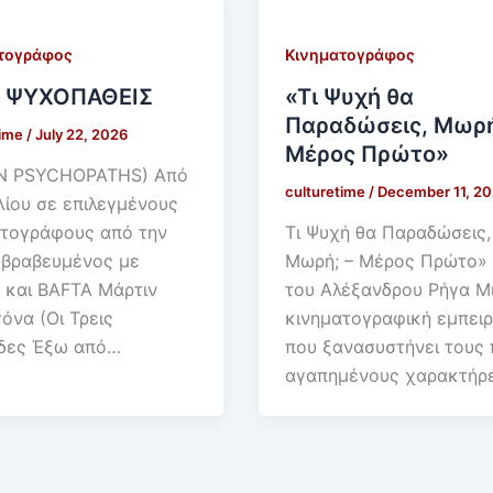
τογράφος
Κινηματογράφος
 ΨΥΧΟΠΑΘΕΙΣ
«Τι Ψυχή θα
Παραδώσεις, Μωρή
time
/
July 22, 2026
Μέρος Πρώτο»
N PSYCHOPATHS) Από
culturetime
/
December 11, 2
λίου σε επιλεγμένους
ατογράφους από την
Τι Ψυχή θα Παραδώσεις,
 βραβευμένος με
Μωρή; – Μέρος Πρώτο»
 και BAFTA Μάρτιν
του Αλέξανδρου Ρήγα Μ
να (Οι Τρεις
κινηματογραφική εμπειρ
ίδες Έξω από…
που ξανασυστήνει τους 
αγαπημένους χαρακτήρ