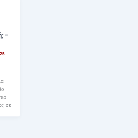
; –
025
ια
ία
πιο
ες σε