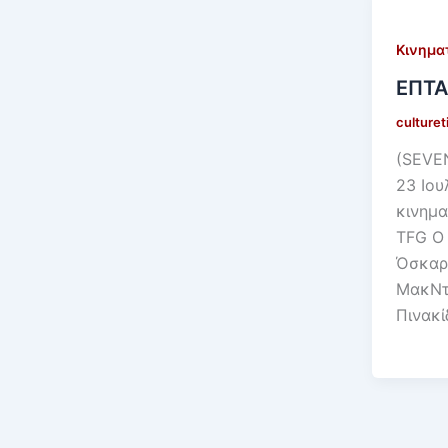
Κινημα
ΕΠΤΑ
culture
(SEVE
23 Ιου
κινημ
TFG Ο
Όσκαρ
ΜακΝτό
Πινακ