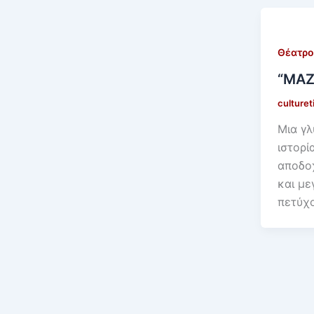
Θέατρο
“MAZ
culture
Μια γλ
ιστορί
αποδοχ
και μ
πετύχ