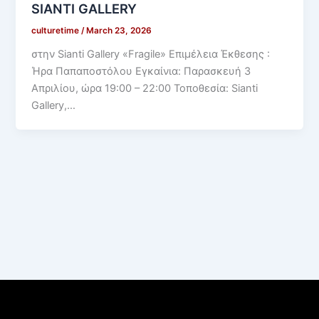
SIANTI GALLERY
culturetime
/
March 23, 2026
στην Sianti Gallery «Fragile» Επιμέλεια Έκθεσης :
Ήρα Παπαποστόλου Εγκαίνια: Παρασκευή 3
Απριλίου, ώρα 19:00 – 22:00 Τοποθεσία: Sianti
Gallery,…