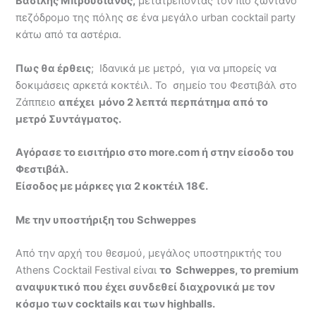
Βασίλης Μπρουσιανός,
μετατρέποντας τον πιο ζωντανό
πεζόδρομο της πόλης σε ένα μεγάλο urban cocktail party
κάτω από τα αστέρια.
Πως θα έρθεις
; Ιδανικά με μετρό, για να μπορείς να
δοκιμάσεις αρκετά κοκτέιλ. Το σημείο του Φεστιβάλ στο
Ζάππειο
απέχει μόνο 2 λεπτά περπάτημα από το
μετρό Συντάγματος.
Αγόρασε το εισιτήριο στο
more
.
com
ή στην είσοδο του
Φεστιβάλ.
Είσοδος με μάρκες για 2 κοκτέιλ 18€.
Με την υποστήριξη του Schweppes
Από την αρχή του θεσμού, μεγάλος υποστηρικτής του
Athens Cocktail Festival είναι
το Schweppes, το premium
αναψυκτικό που έχει συνδεθεί διαχρονικά με τον
κόσμο των cocktails και των
highballs
.