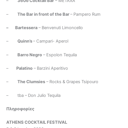
–
360o Cocktail Bar
– METAXA
–
The Bar in front of the Bar
– Pampero Rum
– Bartessera
– Benvenuti Limoncello
–
Quinn’s
– Campari- Aperol
–
Barro Negro
– Espolon Tequila
–
Palatino
– Barzini Aperitivo
–
The Clumsies
– Rocks & Grapes Tsipouro
– tba – Don Julio Tequila
Πληροφορίες
ATHENS COCKTAIL FESTIVAL