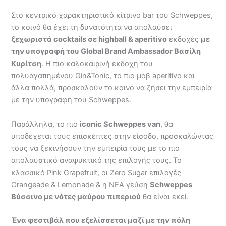
Στο κεντρικό χαρακτηριστικό κίτρινο bar του Schweppes,
το κοινό θα έχει τη δυνατότητα να απολαύσει
ξεχωριστά
cocktails
σε
highball
&
aperitivo
εκδοχές
με
την υπογραφή του
Global
Brand
Ambassador
Βασίλη
Κυρίτση
. H πιο καλοκαιρινή εκδοχή του
πολυαγαπημένου Gin&Tonic, το πιο μοβ aperitivo και
άλλα πολλά, προσκαλούν το κοινό να ζήσει την εμπειρία
με την υπογραφή του Schweppes.
Παράλληλα, το πιο
iconic
Schweppes
va
n
, θα
υποδέχεται τους επισκέπτες στην είσοδο, προσκαλώντας
τους να ξεκινήσουν την εμπειρία τους με το πιο
απολαυστικό αναψυκτικό της επιλογής τους. Το
κλασσικό Pink Grapefruit, οι Zero Sugar επιλογές
Orangeade & Lemonade & η NEA γεύση
Schweppes
Βύσσινο με νότες μαύρου πιπεριού
θα είναι εκεί.
Ένα φεστιβάλ που εξελίσσεται μαζί με την πόλη