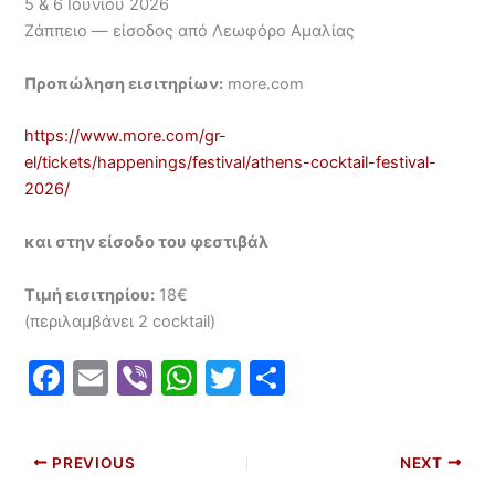
5 & 6 Ιουνίου 2026
Ζάππειο — είσοδος από Λεωφόρο Αμαλίας
Προπώληση εισιτηρίων:
more.com
https://www.more.com/gr-
el/tickets/happenings/festival/athens-cocktail-festival-
2026/
και στην είσοδο του φεστιβάλ
Τιμή εισιτηρίου:
18€
(περιλαμβάνει 2 cocktail)
F
E
Vi
W
T
S
a
m
b
h
w
h
c
ai
er
at
itt
ar
PREVIOUS
NEXT
e
l
s
er
e