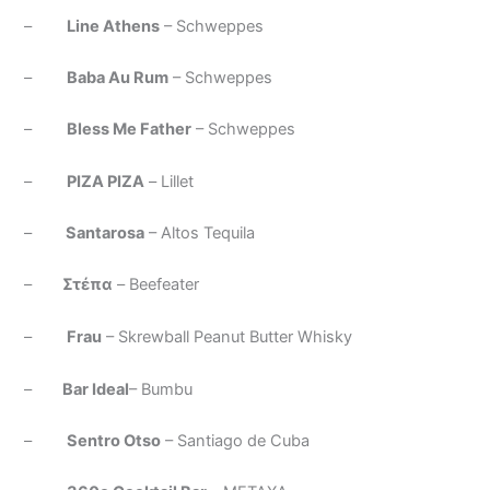
–
Line Athens
– Schweppes
–
Baba Au Rum
– Schweppes
–
Bless Me Father
– Schweppes
–
ΡΙΖΑ
ΡΙΖΑ
– Lillet
–
Santarosa
– Altos Tequila
–
Στέπα
– Beefeater
–
Frau
– Skrewball Peanut Butter Whisky
–
Bar Ideal
– Bumbu
–
Sentro Otso
– Santiago de Cuba