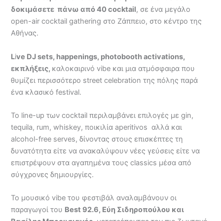
δοκιμάσετε πάνω από 40 cocktail
, σε
ένα μεγάλο
open-air cocktail gathering στο Ζάππειο, στο κέντρο της
Αθήνας.
L
i
ve DJ sets, happenings, photobooth activations,
εκπλήξεις,
καλοκαιρινό vibe και μια ατμόσφαιρα που
θυμίζει περισσότερο street celebration της πόλης παρά
ένα κλασικό festival.
Το line-up των cocktail περιλαμβάνει επιλογές με gin,
tequila, rum, whiskey, ποικιλία aperitivos αλλά και
alcohol-free serves, δίνοντας στους επισκέπτες τη
δυνατότητα είτε να ανακαλύψουν νέες γεύσεις είτε να
επιστρέψουν στα αγαπημένα τους classics μέσα από
σύγχρονες δημιουργίες.
Το μουσικό vibe του φεστιβάλ αναλαμβάνουν οι
παραγωγοί του
Best 92.6, Εύη Σιδηροπούλου και