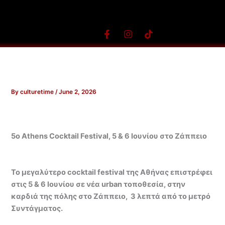
Skip
to
content
F
I
T
a
n
i
c
s
k
e
t
t
b
a
o
o
g
k
o
r
By
culturetime
/
June 2, 2026
k
a
-
m
f
5
ο
Athens Cocktail Festival, 5 & 6
Ιουνίου
στο
Ζάππειο
Το μεγαλύτερο cocktail festival της Αθήνας επιστρέφει
στις 5 & 6 Ιουνίου σε νέα urban τοποθεσία, στην
καρδιά της πόλης στο Ζάππειο, 3 λεπτά από το μετρό
Συντάγματος.