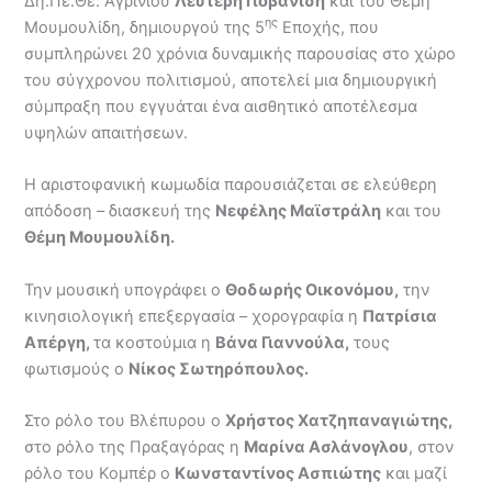
Δη.Πε.Θε. Αγρινίου
Λευτέρη Γιοβανίδη
και του Θέμη
ης
Μουμουλίδη, δημιουργού της 5
Εποχής, που
συμπληρώνει 20 χρόνια δυναμικής παρουσίας στο χώρο
του σύγχρονου πολιτισμού, αποτελεί μια δημιουργική
σύμπραξη που εγγυάται ένα αισθητικό αποτέλεσμα
υψηλών απαιτήσεων.
Η αριστοφανική κωμωδία παρουσιάζεται σε ελεύθερη
απόδοση – διασκευή της
Νεφέλης Μαϊστράλη
και του
Θέμη Μουμουλίδη.
Την μουσική υπογράφει ο
Θοδωρής Οικονόμου,
την
κινησιολογική επεξεργασία – χορογραφία η
Πατρίσια
Απέργη,
τα κοστούμια η
Βάνα Γιαννούλα,
τους
φωτισμούς ο
Νίκος Σωτηρόπουλος.
Στο ρόλο του Βλέπυρου ο
Χρήστος Χατζηπαναγιώτης,
στο ρόλο της Πραξαγόρας η
Μαρίνα Ασλάνογλου
, στον
ρόλο του Κομπέρ ο
Κωνσταντίνος Ασπιώτης
και μαζί