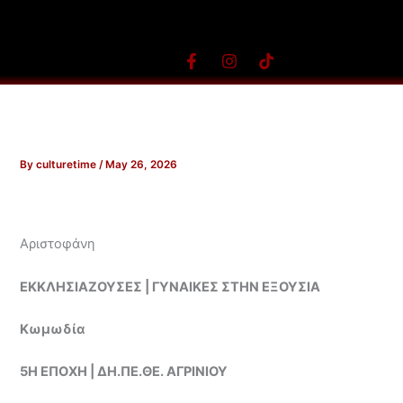
Skip
to
content
F
I
T
a
n
i
c
s
k
e
t
t
b
a
o
o
g
k
o
r
By
culturetime
/
May 26, 2026
k
a
-
m
f
Αριστοφάνη
ΕΚΚΛΗΣΙΑΖΟΥΣΕΣ | ΓΥΝΑΙΚΕΣ ΣΤΗΝ ΕΞΟΥΣΙΑ
Κωμωδία
5Η ΕΠΟΧΗ | ΔΗ.ΠΕ.ΘΕ. ΑΓΡΙΝΙΟΥ