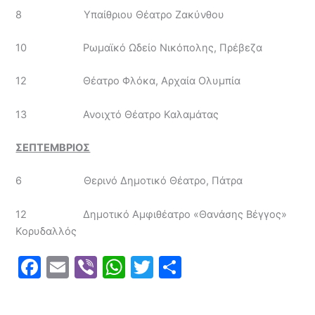
8 Υπαίθριου Θέατρο Ζακύνθου
10 Ρωμαϊκό Ωδείο Νικόπολης, Πρέβεζα
12 Θέατρο Φλόκα, Αρχαία Ολυμπία
13 Ανοιχτό Θέατρο Καλαμάτας
ΣΕΠΤΕΜΒΡΙΟΣ
6 Θερινό Δημοτικό Θέατρο, Πάτρα
12 Δημοτικό Αμφιθέατρο «Θανάσης Βέγγος»
Κορυδαλλός
F
E
Vi
W
T
S
a
m
b
h
w
h
c
ai
er
at
itt
ar