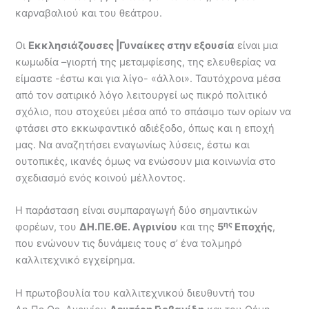
καρναβαλιού και του θεάτρου.
Οι
Εκκλησιάζουσες |Γυναίκες στην εξουσία
είναι μια
κωμωδία –γιορτή της μεταμφίεσης, της ελευθερίας να
είμαστε -έστω και για λίγο- «άλλοι». Ταυτόχρονα μέσα
από τον σατιρικό λόγο λειτουργεί ως πικρό πολιτικό
σχόλιο, που στοχεύει μέσα από το σπάσιμο των ορίων να
φτάσει στο εκκωφαντικό αδιέξοδο, όπως και η εποχή
μας. Να αναζητήσει εναγωνίως λύσεις, έστω και
ουτοπικές, ικανές όμως να ενώσουν μια κοινωνία στο
σχεδιασμό ενός κοινού μέλλοντος.
Η παράσταση είναι συμπαραγωγή δύο σημαντικών
ης
φορέων, του
ΔΗ.ΠΕ.ΘΕ. Αγρινίου
και της
5
Εποχής
,
που ενώνουν τις δυνάμεις τους σ’ ένα τολμηρό
καλλιτεχνικό εγχείρημα.
Η πρωτοβουλία του καλλιτεχνικού διευθυντή του