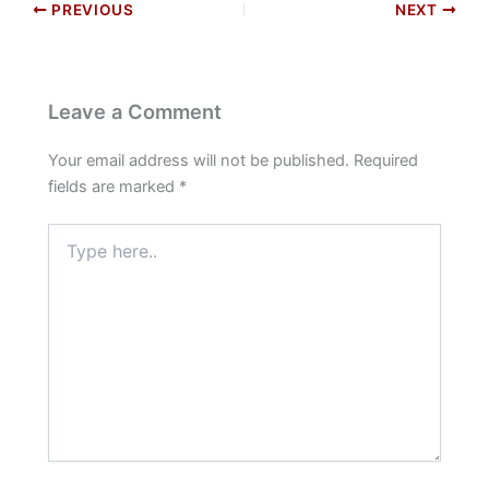
PREVIOUS
NEXT
e
l
s
er
e
b
A
o
p
Leave a Comment
o
p
k
Your email address will not be published.
Required
fields are marked
*
Type
here..