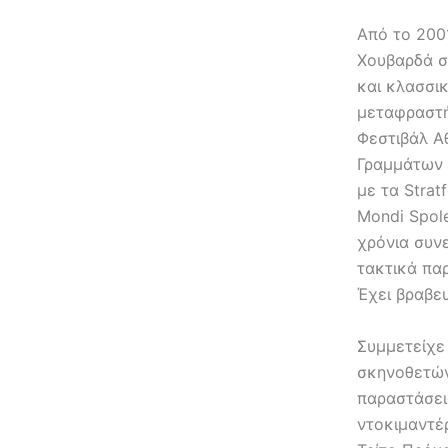
Από το 200
Χουβαρδά σ
και κλασσικ
μεταφραστή
Φεστιβάλ Α
Γραμμάτων 
με τα Strat
Mondi Spolet
χρόνια συν
τακτικά παρ
Έχει βραβευ
Συμμετείχε
σκηνοθετών
παραστάσεις
ντοκιμαντέρ