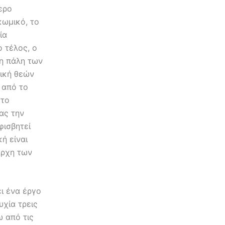
ερο
κωμικό, το
ία
ο τέλος, ο
 η πάλη των
θική θεών
 από το
στο
ας την
φισβητεί
ή είναι
άρχη των
ι ένα έργο
υχία τρεις
ω από τις