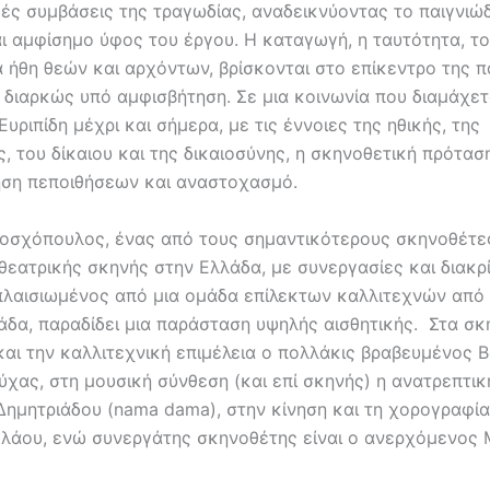
ές συμβάσεις της τραγωδίας, αναδεικνύοντας το παιγνιώδ
αι αμφίσημο ύφος του έργου. Η καταγωγή, η ταυτότητα, το
α ήθη θεών και αρχόντων, βρίσκονται στο επίκεντρο της 
ι διαρκώς υπό αμφισβήτηση. Σε μια κοινωνία που διαμάχετ
Ευριπίδη μέχρι και σήμερα, με τις έννοιες της ηθικής, της
, του δίκαιου και της δικαιοσύνης, η σκηνοθετική πρότασ
ση πεποιθήσεων και αναστοχασμό.
σχόπουλος, ένας από τους σημαντικότερους σκηνοθέτε
θεατρικής σκηνής στην Ελλάδα, με συνεργασίες και διακρ
 πλαισιωμένος από μια ομάδα επίλεκτων καλλιτεχνών από
άδα, παραδίδει μια παράσταση υψηλής αισθητικής. Στα σκη
και την καλλιτεχνική επιμέλεια ο πολλάκις βραβευμένος 
χας, στη μουσική σύνθεση (και επί σκηνής) η ανατρεπτικ
Δημητριάδου (nama dama), στην κίνηση και τη χορογραφία
λάου, ενώ συνεργάτης σκηνοθέτης είναι ο ανερχόμενος 