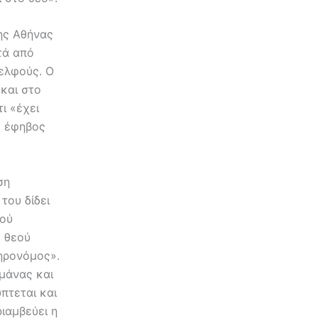
της Αθήνας
τά από
Δελφούς. Ο
και στο
ι «έχει
ο έφηβος
ση
του δίδει
μού
υ θεού
ληρονόμος».
 μάνας και
πτεται και
ριαμβεύει η