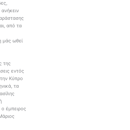
ες,
 ανήκειν
παράστασης
αι, από τα
η μάς ωθεί
ς της
ίσεις εντός
 την Κύπρο
νικά, τα
Βασίλης
ή
 ο έμπειρος
Μάριος