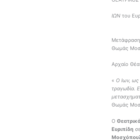
ΙΩΝ
του Ευρ
Μετάφραση 
Θωμάς Μοσ
Αρχαίο Θέα
«
Ο Ιων, ως
τραγωδία. Ε
μετασχηματ
Θωμάς Μοσ
Ο
Θεατρικ
Ευριπίδη
σε
Μοσχόπου