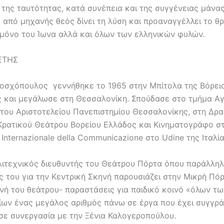
ης ταυτότητας, κατά συνέπεια και της συγγένειας μάνας 
 από μηχανής θεός δίνει τη λύση και προαναγγέλλει το θ
 μόνο του Ίωνα αλλά και όλων των ελληνικών φυλών.
ΕΤΗΣ
σχόπουλος γεννήθηκε το 1965 στην Μπίτολα της Βόρει
 και μεγάλωσε στη Θεσσαλονίκη. Σπούδασε στο τμήμα Αγ
 του Αριστοτελείου Πανεπιστημίου Θεσσαλονίκης, στη Δρα
Κρατικού Θεάτρου Βορείου Ελλάδος και Κινηματογράφο σ
 Internazionale della Communicazione στο Udine της Ιταλία
λλιτεχνικός διευθυντής του Θεάτρου Πόρτα όπου παράλληλ
ς του για την Κεντρική Σκηνή παρουσιάζει στην Μικρή Πόρ
νή του θεάτρου- παραστάσεις για παιδικό κοινό «όλων τω
ίων ένας μεγάλος αριθμός πάνω σε έργα που έχει συγγρά
 σε συνεργασία με την Ξένια Καλογεροπούλου.