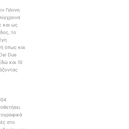
ον Γιάννη
σύγχρονα
ε και ως
δος, το
έγη
νή όπως και
 Dei Due
 Εδώ και 10
βάζοντας
004
νοθετήσει
ατογραφικά
πές στο