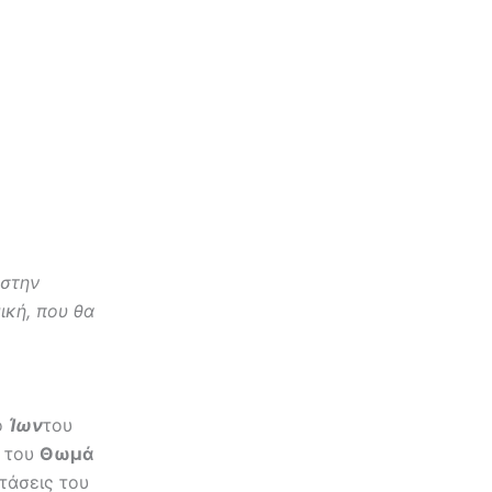
 στην
ική, που θα
ο
Ίων
του
α του
Θωμά
τάσεις του