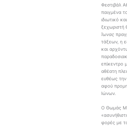
Φεστιβάλ Α
παιγμένα το
ιδιωτικό κα
ξεχωριστή θ
Ίωνας
πραγμ
τάξεων, η ε
και αρχόντ
παραδοσιακ
επίκεντρο μ
αθέατη πλε
ευθέως την
αφού προμη
Ιώνων.
Ο Θωμάς Μο
«ασυνήθιστ
φορές με τ