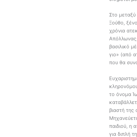
Στο μεταξύ 
Ξούθο, ξένο
χρόνια ατε
Απόλλωνας,
βασιλικό μέ
γιο» (από α
που θα συνα
Ευχαριστημ
κληρονόμου
το όνομα Ί
καταβάλλετ
βιαστή της 
Μηχανεύετα
παιδιού, η 
για διπλή τ