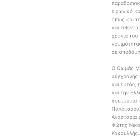
παραδοσιακ
ειρωνικό κ
όπως και τ
και τίθεντα
χρόνια του 
νομιμότητας
σε αποδόμη
Ο Θωμάς Μο
σύγχρονης 
και εκτός,
και την Ελλ
κοστούμια 
Παπατσαρού
Αναστασία 
Φώτης Νικο
Κακουλλής.