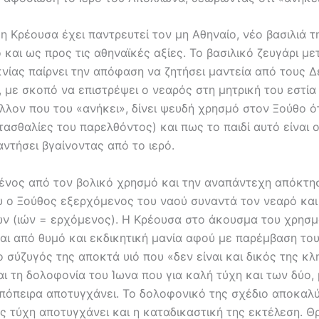
η Κρέουσα έχει παντρευτεί τον μη Αθηναίο, νέο βασιλιά 
 και ως προς τις αθηναϊκές αξίες. Το βασιλικό ζευγάρι με
κνίας παίρνει την απόφαση να ζητήσει μαντεία από τους 
 με σκοπό να επιστρέψει ο νεαρός στη μητρική του εστία 
λλον που του «ανήκει», δίνει ψευδή χρησμό στον Ξούθο ότ
τασθαλίες του παρελθόντος) και πως το παιδί αυτό είναι 
ντήσει βγαίνοντας από το ιερό.
ένος από τον βολικό χρησμό και την αναπάντεχη απόκτη
 ο Ξούθος εξερχόμενος του ναού συναντά τον νεαρό και 
ων (ιών = ερχόμενος). Η Κρέουσα στο άκουσμα του χρησ
αι από θυμό και εκδικητική μανία αφού με παρέμβαση το
ο σύζυγός της αποκτά υιό που «δεν είναι και δικός της κ
ι τη δολοφονία του Ίωνα που για καλή τύχη και των δύο,
απόπειρα αποτυγχάνει. Το δολοφονικό της σχέδιο αποκαλύ
ης τύχη αποτυγχάνει και η καταδικαστική της εκτέλεση. Θ