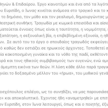
θηνών & Επιδαύρου. Έργο καινοτόμο και ένα από τα λιγότ
υ Ευριπίδη, ο
Ίωνας
κινείται ανάμεσα στο τραγικό και το 
ι το δημόσιο, τον μύθο και τον ρεαλισμό, δημιουργώντας μ
εατρική συνθήκη. Τραγωδία με κωμικά επεισόδια και αίσι
ατεύεται έννοιες όπως είναι η ταυτότητα, η νομιμότητα,
ξαπάτηση, η σεξουαλική βία, η επιβεβλημένη εξουσία, η η
ων. Σε αυτό του το έργο ο σπουδαίος τραγωδός εκφεύγει
ό καθώς δεν εστιάζει σε ηρωικούς άρχοντες. Τοποθετεί 
ία κακοποιημένη γυναίκα και το νόθο της παιδί, εκθέτοντ
υρά και τους ηθικούς συμβιβασμούς των ευγενών, ενώ αμ
 άμεμπτη εικόνα των θεών. Η λύση κάθε άλλο παρά τραγικ
νύει το δοξασμένο μέλλον του «ήρωα», του μυθικού γεν
σχόπουλος επιλέγει, ως το συνηθίζει, να μας παρουσιάσε
ο» και αποκαλυπτικό. Έχοντας ήδη «αναμετρηθεί» με επιτ
ον Ευριπίδη, στον
Ίωνα
λειτουργεί, όπως και ο ποιητής, έξ