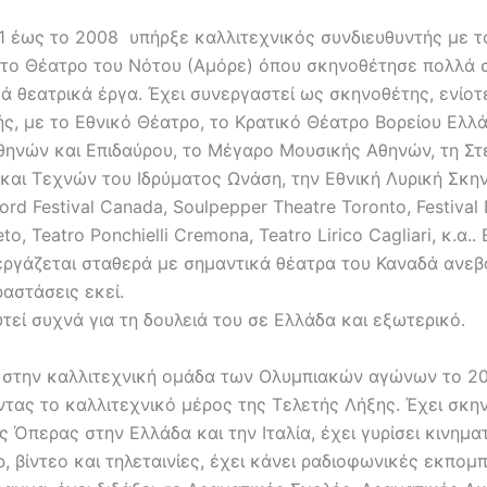
1 έως το 2008 υπήρξε καλλιτεχνικός συνδιευθυντής με τ
το Θέατρο του Νότου (Αμόρε) όπου σκηνοθέτησε πολλά 
ά θεατρικά έργα. Έχει συνεργαστεί ως σκηνοθέτης, ενίοτ
ς, με το Εθνικό Θέατρο, το Κρατικό Θέατρο Βορείου Ελλά
θηνών και Επιδαύρου, το Μέγαρο Μουσικής Αθηνών, τη Στ
και Τεχνών του Ιδρύματος Ωνάση, την Εθνική Λυρική Σκη
ford Festival Canada, Soulpepper Theatre Toronto, Festival
o, Teatro Ponchielli Cremona, Teatro Lirico Cagliari, κ.α..
εργάζεται σταθερά με σημαντικά θέατρα του Καναδά ανε
αστάσεις εκεί.
τεί συχνά για τη δουλειά του σε Ελλάδα και εξωτερικό.
 στην καλλιτεχνική ομάδα των Ολυμπιακών αγώνων το 2
τας το καλλιτεχνικό μέρος της Τελετής Λήξης. Έχει σκη
 Όπερας στην Ελλάδα και την Ιταλία, έχει γυρίσει κινημ
, βίντεο και τηλεταινίες, έχει κάνει ραδιοφωνικές εκπομ