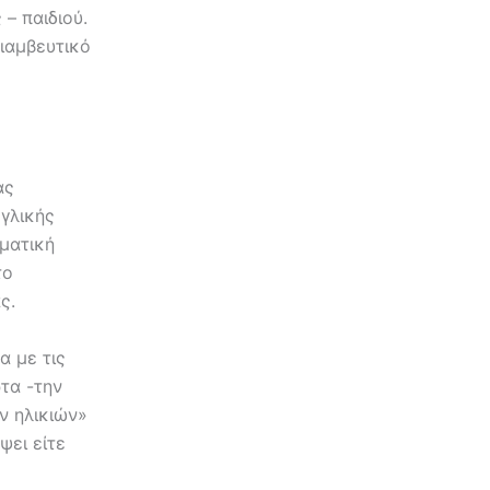
– παιδιού.
ριαμβευτικό
ας
γλικής
ματική
το
ς.
α με τις
τα -την
ν ηλικιών»
ψει είτε