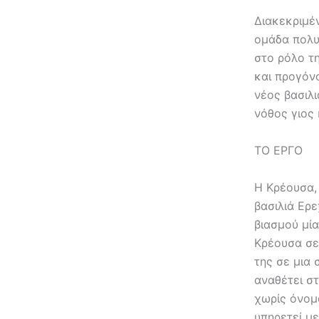
Διακεκριμέ
ομάδα πολυ
στο ρόλο τ
και προγόν
νέος βασιλ
νόθος γιος
ΤΟ ΕΡΓΟ
Η Κρέουσα,
βασιλιά Ερ
βιασμού μί
Κρέουσα σε 
της σε μια 
αναθέτει στ
χωρίς όνομ
υπηρετεί μ