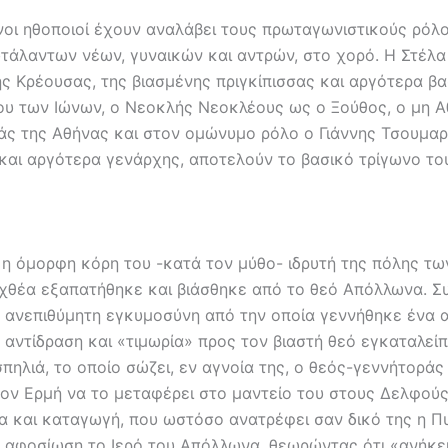
νοι ηθοποιοί έχουν αναλάβει τους πρωταγωνιστικούς ρόλο
τάλαντων νέων, γυναικών και αντρών, στο χορό. Η Στέλ
ης Κρέουσας, της βιασμένης πριγκίπισσας και αργότερα βα
ου των Ιώνων, ο Νεοκλής Νεοκλέους ως ο Ξούθος, ο μη Α
ιάς της Αθήνας και στον ομώνυμο ρόλο ο Γιάννης Τσουμα
 και αργότερα γενάρχης, αποτελούν το βασικό τρίγωνο το
 η όμορφη κόρη του -κατά τον μύθο- ιδρυτή της πόλης τ
εχθέα εξαπατήθηκε και βιάσθηκε από το θεό Απόλλωνα. Σ
α ανεπιθύμητη εγκυμοσύνη από την οποία γεννήθηκε ένα α
αντίδραση και «τιμωρία» προς τον βιαστή θεό εγκαταλείπε
σπηλιά, το οποίο σώζει, εν αγνοία της, ο θεός-γεννήτοράς
ον Ερμή να το μεταφέρει στο μαντείο του στους Δελφούς.
α και καταγωγή, που ωστόσο ανατρέφει σαν δικό της η Πυ
ε αφοσίωση το Ιερό του Απόλλωνα, θεωρώντας ότι «ανήκει