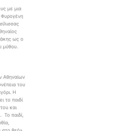
υς με μια
α Φυρογένη
σίλισσας
θηναίος
ράκης ως ο
υ μύθου.
ων Αθηναίων
υνέπεια του
γόρι. Η
ι το παιδί
 του και
 Το παιδί,
θία,
 στο θεό».