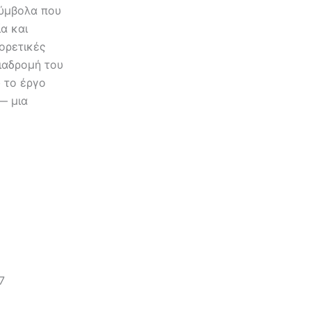
σύμβολα που
α και
ορετικές
ιαδρομή του
 το έργο
— μια
ς
7