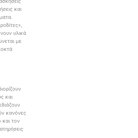
ασκήσεις
ήσεις και
γματα.
ροδίτες»,
ώνουν υλικά
ώνεται με
ποκτά
διορίζουν
ς και
εδιάζουν
ούν κανόνες
 και τον
ατηρήσεις