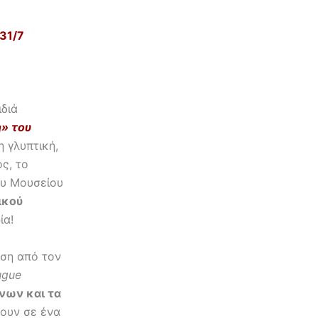
-31/7
ιδιά
η» του
η γλυπτική,
ς, το
ου Μουσείου
ικού
ία!
υση από τον
ugue
νων και τα
χουν σε ένα