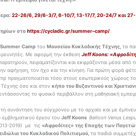
μερα:
22-26/6, 29/6-3/7, 6-10/7, 13-17/7, 20-24/7 και 27
τηρίων στο
https
://
cycladic
.
gr
/
summer
–
camp
/
Summer Camp
του
Μουσείου Κυκλαδικής Τέχνης
,
τα πα
ξερευνητές. Με αφορμή την έκθεση
Jeff
Koons
: «Αφροδίτ
 παρατηρούν, πειραματίζονται και εκφράζονται μέσα από τ
την αφήγηση, τον ήχο και την κίνηση. Για πρώτη φορά φέτο
p πραγματοποιείται τόσο στους εσωτερικούς χώρους τ
 Τέχνης όσο και στον
κήπο του Βυζαντινού και Χριστιαν
εντάσσοντας το φυσικό περιβάλλον στη μαθησιακή εμπειρ
τη συνάντηση του σύγχρονου με το αρχαίο και με έμπνε
υ εμβληματικού έργου του
Jeff
Koons
Balloon
Venus
Lesp
013-2019) με τις
«Αφροδίτες» της Εποχής των Παγετώ
ειδώλια του Κυκλαδικού Πολιτισμού,
τα παιδιά συμμετέ