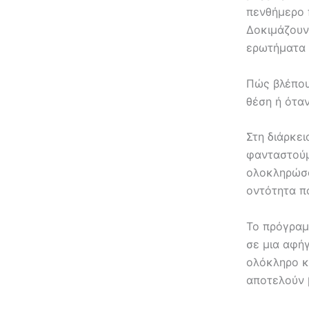
πενθήμερο 
Δοκιμάζουν
ερωτήματα κ
Πώς βλέπου
θέση ή ότα
Στη διάρκε
φανταστούμ
ολοκληρώσο
οντότητα π
Το πρόγραμ
σε μια αφήγ
ολόκληρο κ
αποτελούν 