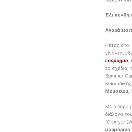
Έξι πενθή
Αγορά εισι
Φέτος στο
γίνονται ε
Lespugue
,
το σχέδιο, 
Summer Cam
Κυκλαδικής
Μουσείου,
Με αφορμή 
διάλογο το
(
Orange
)
(2
μαρμάρινα 