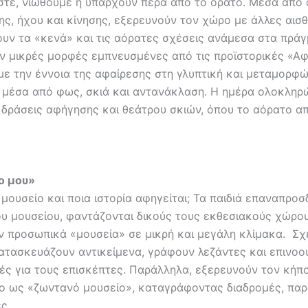
τε, νιώθουμε ή υπάρχουν πέρα από το ορατό. Μέσα από 
ς, ήχου και κίνησης, εξερευνούν τον χώρο με άλλες αισθ
υν τα «κενά» και τις αόρατες σχέσεις ανάμεσα στα πρά
ν μικρές μορφές εμπνευσμένες από τις προϊστορικές «Αφ
με την έννοια της αφαίρεσης στη γλυπτική και μεταμορφ
 μέσα από φως, σκιά και αντανάκλαση. Η ημέρα ολοκληρ
 δράσεις αφήγησης και θεάτρου σκιών, όπου το αόρατο α
ο μου»
α μουσείο και ποια ιστορία αφηγείται; Τα παιδιά επαναπροσ
ου μουσείου, φαντάζονται δικούς τους εκθεσιακούς χώρου
ν προσωπικά «μουσεία» σε μικρή και μεγάλη κλίμακα. Σχ
κατασκευάζουν αντικείμενα, γράφουν λεζάντες και επινο
ές για τους επισκέπτες. Παράλληλα, εξερευνούν τον κήπο
ο ως «ζωντανό μουσείο», καταγράφοντας διαδρομές, παρ
ς.