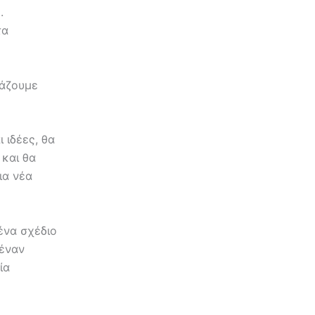
.
τα
λάζουμε
 ιδέες, θα
 και θα
ια νέα
ένα σχέδιο
 έναν
ία