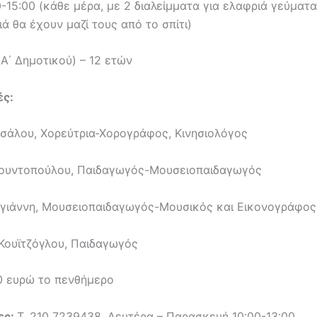
-15:00 (κάθε μέρα, με 2 διαλείμματα για ελαφριά γεύματα
ιά θα έχουν μαζί τους από το σπίτι)
Α΄ Δημοτικού) – 12 ετών
ές:
τσάλου, Χορεύτρια-Χορογράφος, Κινησιολόγος
ουντοπούλου, Παιδαγωγός-Μουσειοπαιδαγωγός
γιάννη, Μουσειοπαιδαγωγός-Μουσικός και Εικονογράφος
Κουϊτζόγλου, Παιδαγωγός
0 ευρώ το πενθήμερο
ες:
Τ. 210 7239438, Δευτέρα – Παρασκευή 10:00-13:00