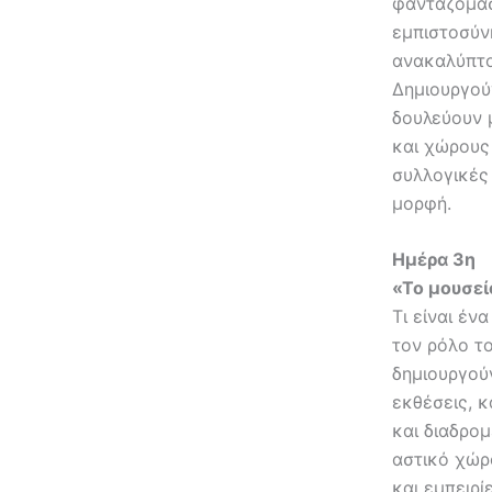
φανταζόμασ
εμπιστοσύνη
ανακαλύπτο
Δημιουργού
δουλεύουν 
και χώρους
συλλογικές
μορφή.
Ημέρα 3η
«Το μουσεί
Τι είναι έν
τον ρόλο τ
δημιουργού
εκθέσεις, 
και διαδρομ
αστικό χώρ
και εμπειρίε