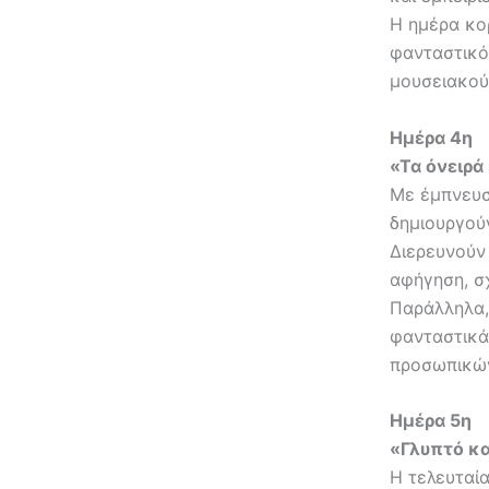
Η ημέρα κο
φανταστικό
μουσειακού
Ημέρα 4η
«Τα όνειρά
Με έμπνευσ
δημιουργούν
Διερευνούν
αφήγηση, σ
Παράλληλα,
φανταστικά
προσωπικών
Ημέρα 5η
«Γλυπτό κα
Η τελευταία