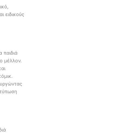
ικό,
ι ειδικούς
α παιδιά
ο μέλλον.
και
κόμικ.
ουργώντας
ατύπωση
διά