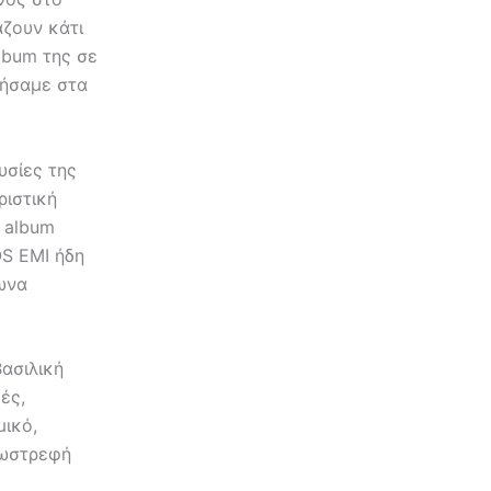
άζουν κάτι
album της σε
πήσαμε στα
υσίες της
ριστική
 album
S EMI ήδη
ωνα
Βασιλική
ές,
μικό,
σωστρεφή