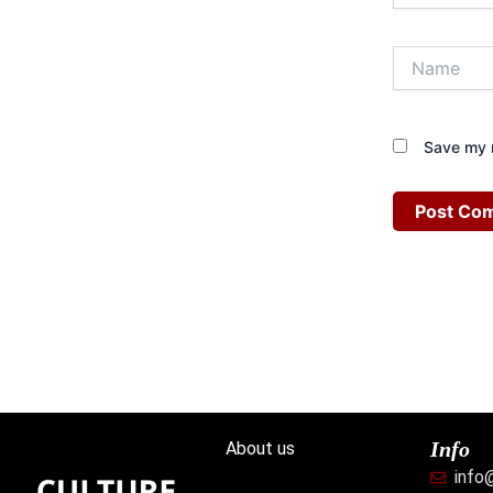
Name
Save my n
Info
About us
info