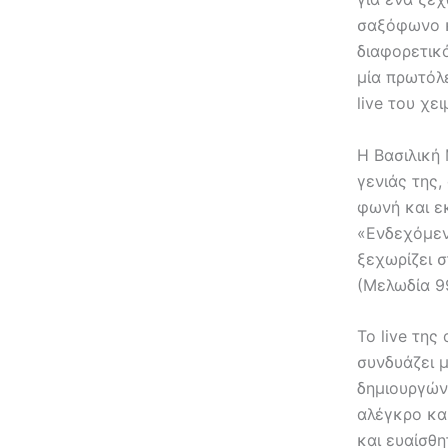
σαξόφωνο κ
διαφορετικό
μία πρωτόλ
live του χε
Η Βασιλική 
γενιάς της,
φωνή και ε
«Ενδεχόμεν
ξεχωρίζει 
(Μελωδία 99
Το live της
συνδυάζει μ
δημιουργών
αλέγκρο κα
και ευαίσθη