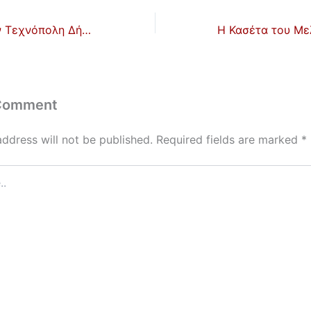
s
er
e
A
Οι Χαΐνηδες στην Τεχνόπολη Δήμου Αθηναίων
p
p
 Comment
address will not be published.
Required fields are marked
*