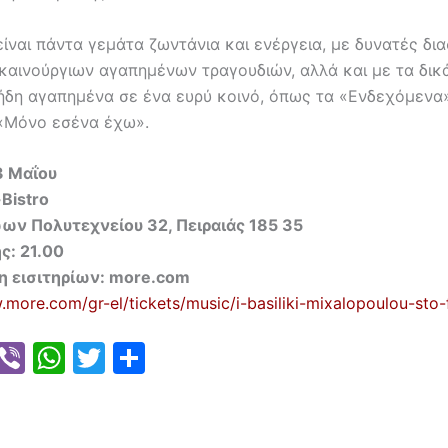
 είναι πάντα γεμάτα ζωντάνια και ενέργεια, με δυνατές δι
 καινούργιων αγαπημένων τραγουδιών, αλλά και με τα δικ
 ήδη αγαπημένα σε ένα ευρύ κοινό, όπως τα «Ενδεχόμενα»
 «Μόνο εσένα έχω».
3
Μαΐου
Bistro
ων Πολυτεχνείου 32, Πειραιάς 185 35
ς: 21.00
 εισιτηρίων:
more
.
com
.more.com/gr-el/tickets/music/i-basiliki-mixalopoulou-sto-
E
Vi
W
T
S
m
b
h
w
h
i
er
at
itt
ar