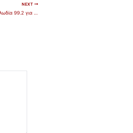
NEXT
Η Κασέτα του Μελωδία 99.2 για τον ΓΙΑΝΝΗ ΣΠΑΝΟ- νέα ημερομηνία 12 Ιουλίου