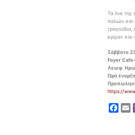
Τα live της
παλιών και
τραγούδια,
κρίμα» και
Σάββατο
2
Foyer Cafe-
Λεωφ.
Ηρώ
Ώρα έναρξη
Προπώληση
https://www
F
a
c
a