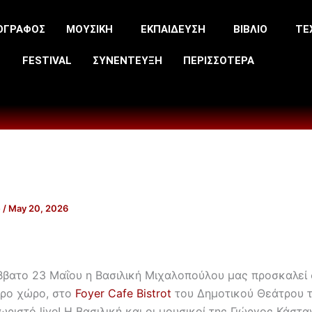
ΟΓΡΑΦΟΣ
ΜΟΥΣΙΚΗ
ΕΚΠΑΙΔΕΥΣΗ
ΒΙΒΛΙΟ
ΤΕ
FESTIVAL
ΣΥΝΕΝΤΕΥΞΗ
ΠΕΡΙΣΣΟΤΕΡΑ
e
/
May 20, 2026
ββατο 23 Μαΐου η Βασιλική Μιχαλοπούλου μας προσκαλεί 
τερο χώρο, στο
Foyer Cafe Bistrot
του Δημοτικού Θεάτρου τ
ωριστό live! Η Βασιλική και οι μουσικοί της Γιώργος Κάστ