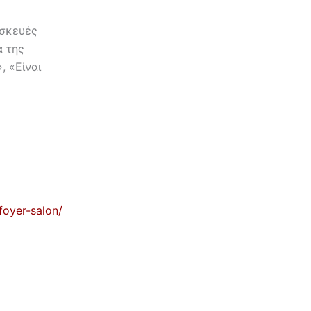
ασκευές
ά της
, «Είναι
foyer-salon/