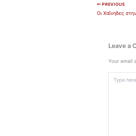
e
l
PREVIOUS
b
o
o
k
Leave a
Your email 
Type
here..