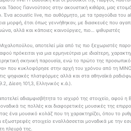
αι Τάσος Γιαννούτσος στην ακουστική κιθάρα, μας ετοιμ
. Ένα acoustic live, πιο αυθόρμητο, με τα τραγούδια του 
εια μορφή, έτσι όπως γεννήθηκαν, με διασκευές που αγα
ιμώνα, αλλά και κάποιες καινούργιες, πιο… ψιθυριστές
Μιχαλοπούλου, αποτελεί μία από τις πιο ξεχωριστές παρο
 αφού πρόκειται για μια ερμηνεύτρια με ιδιαίτερη, χαρακτη
κρηκτική σκηνική παρουσία, ενώ το πρώτο της προσωπικό
α» που κυκλοφόρησε στην αρχή του χρόνου από τη MINO
στις ψηφιακές πλατφόρμες αλλά και στα αθηναϊκά ραδιόφ
.2, Δίεση 101,3, Ελληνικός κ.ά.).
 αποτελεί αδιαμφισβήτητα το ισχυρό της στοιχείο, αφού η 
οναδικά τις πολλές και διαφορετικές μουσικές της επιρρο
τας ένα μουσικό κολάζ που τη χαρακτηρίζει, όπου το ρυθ
ι εξωστρεφές στοιχείο εναλλάσσεται μοναδικά με την ε
τη πλευρά της.